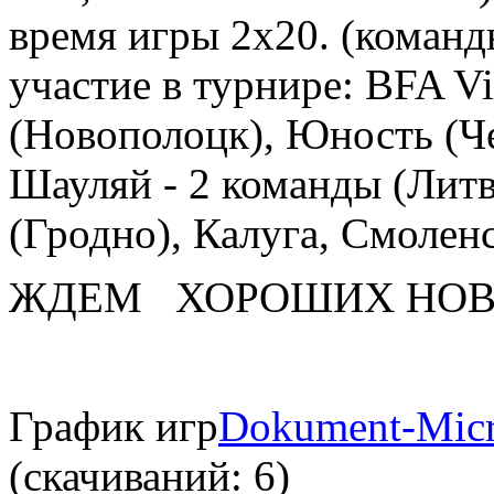
время игры 2х20. (коман
участие в турнире: BFA Vi
(Новополоцк), Юность (Че
Шауляй - 2 команды (Ли
(Гродно), Калуга, Смолен
ЖДЕМ
ХОРОШИХ НО
График игр
Dokument-Micr
(cкачиваний: 6)