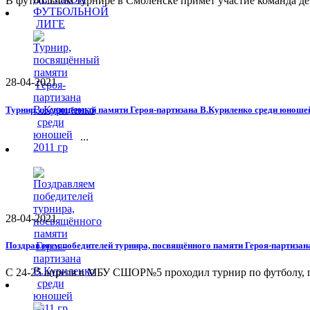
В футбольном турнире в Смоленске примет участие команда де
28-04-2021
Турнир, посвящённый памяти Героя-партизана В.Куриленко среди юношей
...
28-04-2021
Поздравляем победителей турнира, посвящённого памяти Героя-партизан
С 24-25 апреля в МБУ СШОР№5 проходил турнир по футболу, п