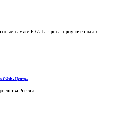
нный памяти Ю.А.Гагарина, приуроченный к...
она СФФ «Центр»
рвенства России