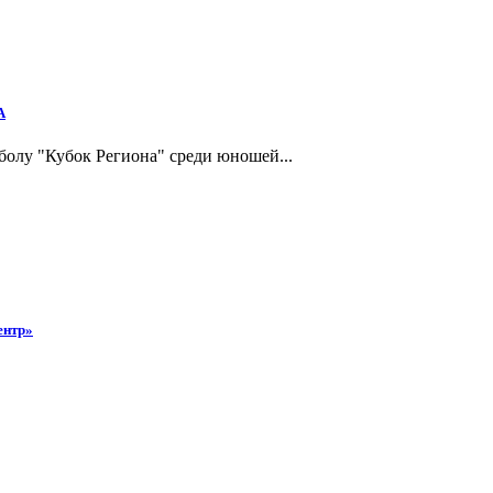
А
болу "Кубок Региона" среди юношей...
ентр»