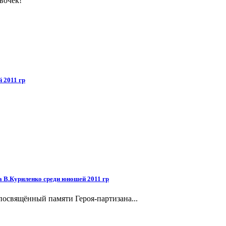
вочек!
 2011 гр
а В.Куриленко среди юношей 2011 гр
освящённый памяти Героя-партизана...